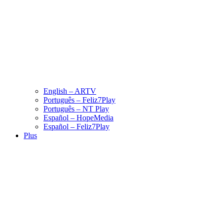
English – ARTV
Português – Feliz7Play
Português – NT Play
Español – HopeMedia
Español – Feliz7Play
Plus