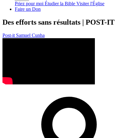
Priez pour moi
Étudier la Bible
Visiter l'Église
Faire un Don
Des efforts sans résultats | POST-IT
Post-it
Samuel Cunha