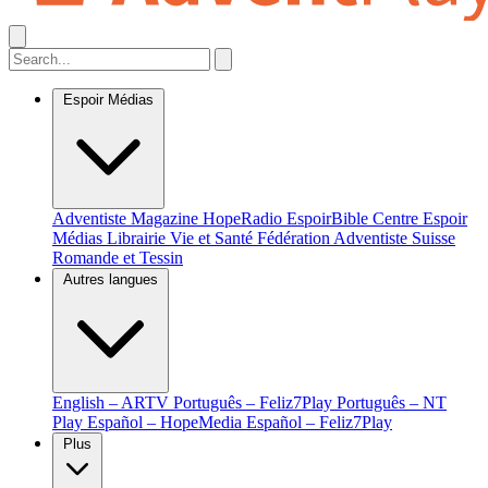
Espoir Médias
Adventiste Magazine
HopeRadio
EspoirBible
Centre Espoir
Médias
Librairie Vie et Santé
Fédération Adventiste Suisse
Romande et Tessin
Autres langues
English – ARTV
Português – Feliz7Play
Português – NT
Play
Español – HopeMedia
Español – Feliz7Play
Plus