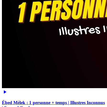
Ébed Mélek : 1 personne + temps | Illustres Inconnus