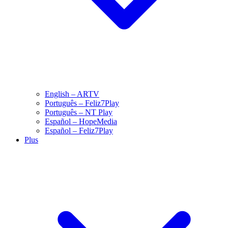
English – ARTV
Português – Feliz7Play
Português – NT Play
Español – HopeMedia
Español – Feliz7Play
Plus