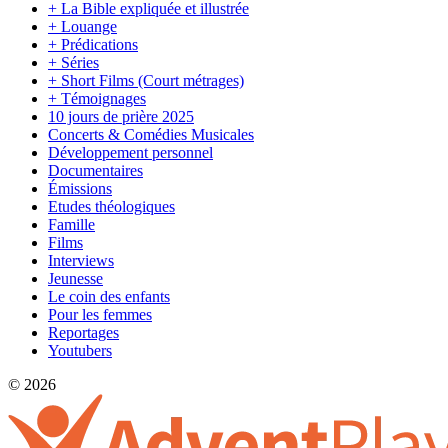
+ La Bible expliquée et illustrée
+ Louange
+ Prédications
+ Séries
+ Short Films (Court métrages)
+ Témoignages
10 jours de prière 2025
Concerts & Comédies Musicales
Développement personnel
Documentaires
Émissions
Etudes théologiques
Famille
Films
Interviews
Jeunesse
Le coin des enfants
Pour les femmes
Reportages
Youtubers
© 2026