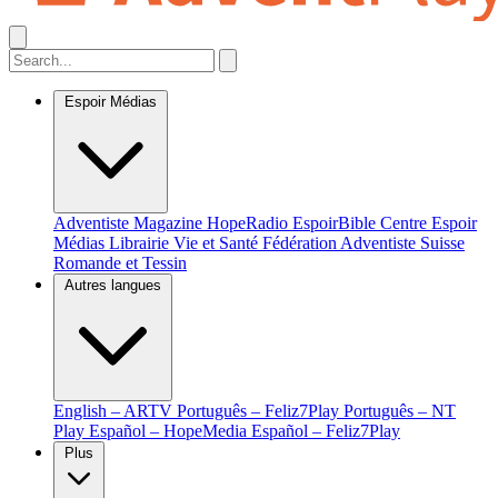
Espoir Médias
Adventiste Magazine
HopeRadio
EspoirBible
Centre Espoir
Médias
Librairie Vie et Santé
Fédération Adventiste Suisse
Romande et Tessin
Autres langues
English – ARTV
Português – Feliz7Play
Português – NT
Play
Español – HopeMedia
Español – Feliz7Play
Plus