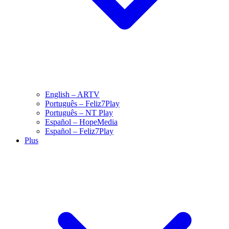
English – ARTV
Português – Feliz7Play
Português – NT Play
Español – HopeMedia
Español – Feliz7Play
Plus