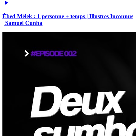
Ébed Mélek : 1 personne + temps | Illustres Inconnus
| Samuel Cunha