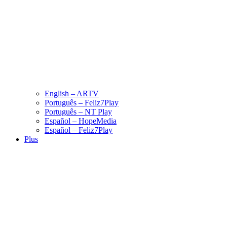
English – ARTV
Português – Feliz7Play
Português – NT Play
Español – HopeMedia
Español – Feliz7Play
Plus