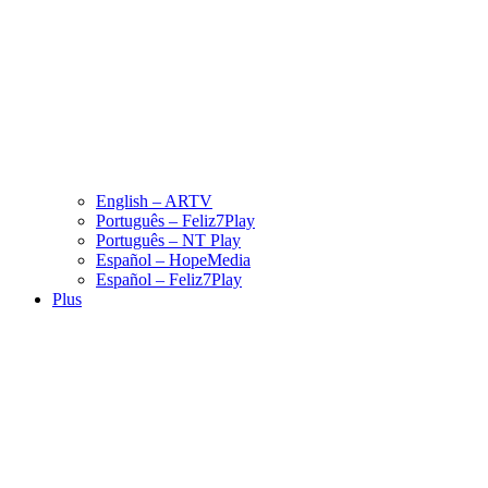
English – ARTV
Português – Feliz7Play
Português – NT Play
Español – HopeMedia
Español – Feliz7Play
Plus