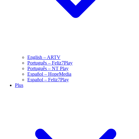
English – ARTV
Português – Feliz7Play
Português – NT Play
Español – HopeMedia
Español – Feliz7Play
Plus