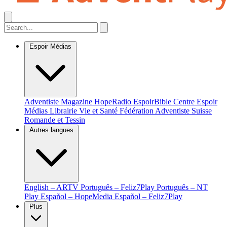
Espoir Médias
Adventiste Magazine
HopeRadio
EspoirBible
Centre Espoir
Médias
Librairie Vie et Santé
Fédération Adventiste Suisse
Romande et Tessin
Autres langues
English – ARTV
Português – Feliz7Play
Português – NT
Play
Español – HopeMedia
Español – Feliz7Play
Plus