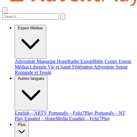
Espoir Médias
Adventiste Magazine
HopeRadio
EspoirBible
Centre Espoir
Médias
Librairie Vie et Santé
Fédération Adventiste Suisse
Romande et Tessin
Autres langues
English – ARTV
Português – Feliz7Play
Português – NT
Play
Español – HopeMedia
Español – Feliz7Play
Plus