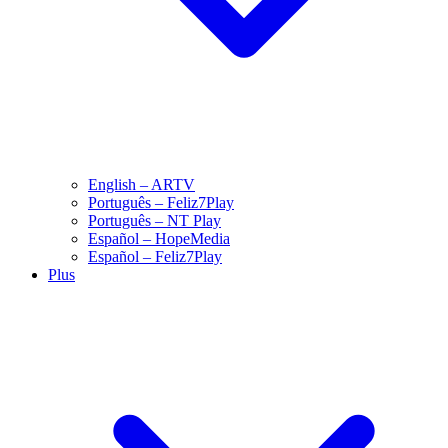
English – ARTV
Português – Feliz7Play
Português – NT Play
Español – HopeMedia
Español – Feliz7Play
Plus