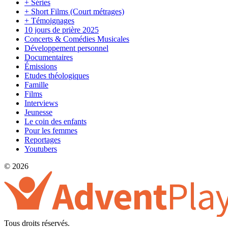
+ Séries
+ Short Films (Court métrages)
+ Témoignages
10 jours de prière 2025
Concerts & Comédies Musicales
Développement personnel
Documentaires
Émissions
Etudes théologiques
Famille
Films
Interviews
Jeunesse
Le coin des enfants
Pour les femmes
Reportages
Youtubers
© 2026
Tous droits réservés.