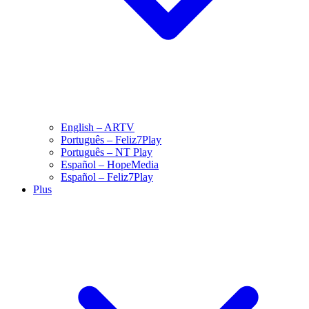
English – ARTV
Português – Feliz7Play
Português – NT Play
Español – HopeMedia
Español – Feliz7Play
Plus