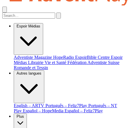
Espoir Médias
Adventiste Magazine
HopeRadio
EspoirBible
Centre Espoir
Médias
Librairie Vie et Santé
Fédération Adventiste Suisse
Romande et Tessin
Autres langues
English – ARTV
Português – Feliz7Play
Português – NT
Play
Español – HopeMedia
Español – Feliz7Play
Plus