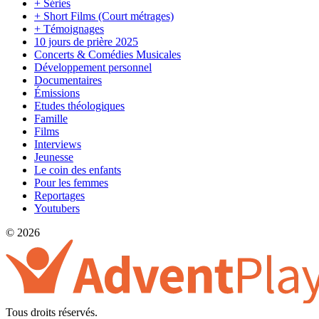
+ Séries
+ Short Films (Court métrages)
+ Témoignages
10 jours de prière 2025
Concerts & Comédies Musicales
Développement personnel
Documentaires
Émissions
Etudes théologiques
Famille
Films
Interviews
Jeunesse
Le coin des enfants
Pour les femmes
Reportages
Youtubers
© 2026
Tous droits réservés.