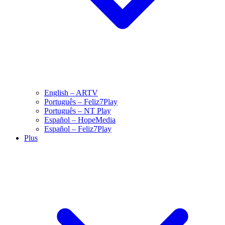
English – ARTV
Português – Feliz7Play
Português – NT Play
Español – HopeMedia
Español – Feliz7Play
Plus