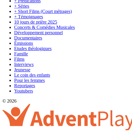
+ Prédications
+ Séries
+ Short Films (Court métrages)
+ Témoignages
10 jours de prière 2025
Concerts & Comédies Musicales
Développement personnel
Documentaires
Émissions
Etudes théologiques
Famille
Films
Interviews
Jeunesse
Le coin des enfants
Pour les femmes
Reportages
Youtubers
© 2026