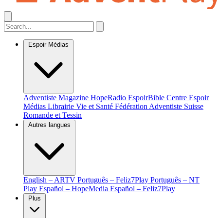
Espoir Médias
Adventiste Magazine
HopeRadio
EspoirBible
Centre Espoir
Médias
Librairie Vie et Santé
Fédération Adventiste Suisse
Romande et Tessin
Autres langues
English – ARTV
Português – Feliz7Play
Português – NT
Play
Español – HopeMedia
Español – Feliz7Play
Plus