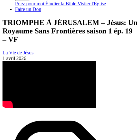
Priez pour moi
Étudier la Bible
Visiter l'Église
Faire un Don
TRIOMPHE À JÉRUSALEM – Jésus: Un
Royaume Sans Frontières saison 1 ép. 19
– VF
La Vie de Jésus
1 avril 2026