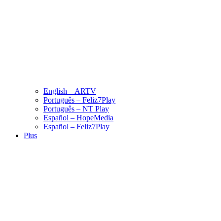
English – ARTV
Português – Feliz7Play
Português – NT Play
Español – HopeMedia
Español – Feliz7Play
Plus