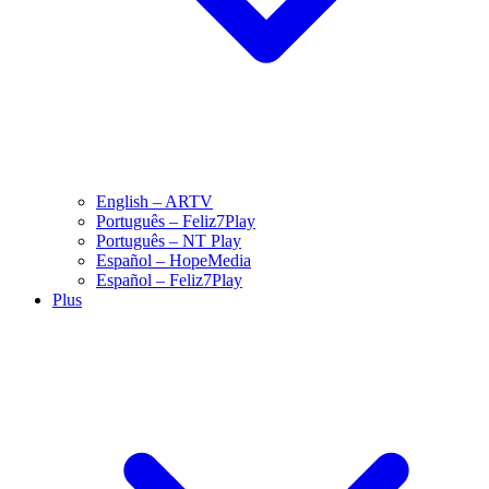
English – ARTV
Português – Feliz7Play
Português – NT Play
Español – HopeMedia
Español – Feliz7Play
Plus