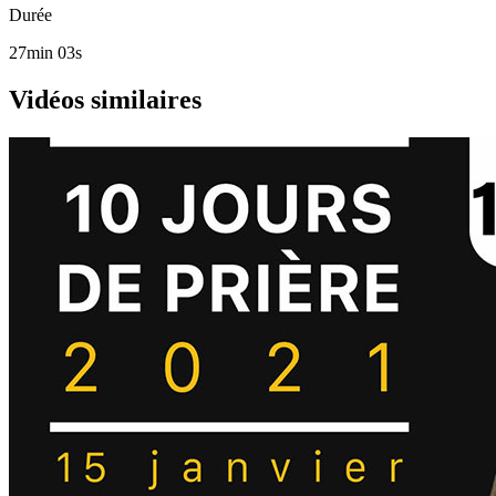
Durée
27min 03s
Vidéos similaires