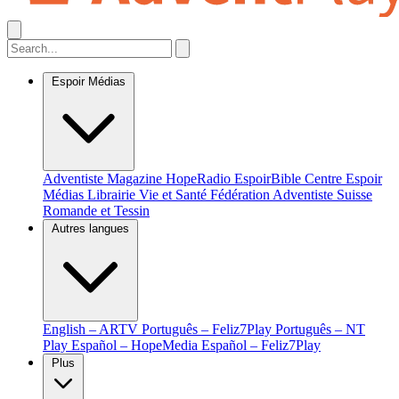
Espoir Médias
Adventiste Magazine
HopeRadio
EspoirBible
Centre Espoir
Médias
Librairie Vie et Santé
Fédération Adventiste Suisse
Romande et Tessin
Autres langues
English – ARTV
Português – Feliz7Play
Português – NT
Play
Español – HopeMedia
Español – Feliz7Play
Plus