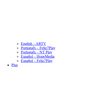
English – ARTV
Português – Feliz7Play
Português – NT Play
Español – HopeMedia
Español – Feliz7Play
Plus