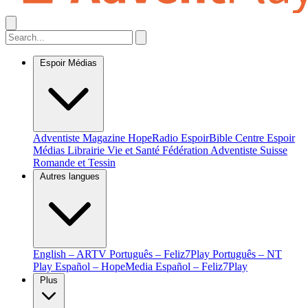
Espoir Médias
Adventiste Magazine
HopeRadio
EspoirBible
Centre Espoir
Médias
Librairie Vie et Santé
Fédération Adventiste Suisse
Romande et Tessin
Autres langues
English – ARTV
Português – Feliz7Play
Português – NT
Play
Español – HopeMedia
Español – Feliz7Play
Plus