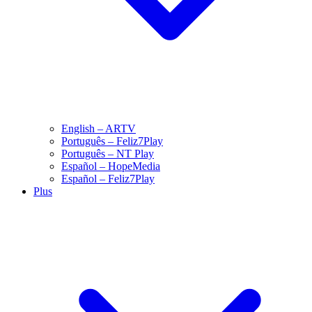
English – ARTV
Português – Feliz7Play
Português – NT Play
Español – HopeMedia
Español – Feliz7Play
Plus