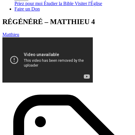
Priez pour moi
Étudier la Bible
Visiter l'Église
Faire un Don
RÉGÉNÉRÉ – MATTHIEU 4
Matthieu