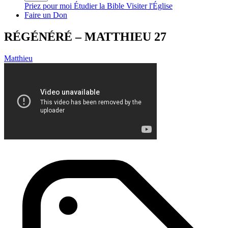
Priez pour moi
Étudier la Bible
Visiter l'Église
Faire un Don
RÉGÉNÉRÉ – MATTHIEU 27
Matthieu