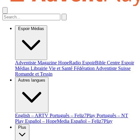
Espoir Médias
Adventiste Magazine
HopeRadio
EspoirBible
Centre Espoir
Médias
Librairie Vie et Santé
Fédération Adventiste Suisse
Romande et Tessin
Autres langues
English – ARTV
Português – Feliz7Play
Português – NT
Play
Español – HopeMedia
Español – Feliz7Play
Plus