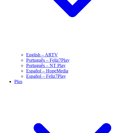
English – ARTV
Português – Feliz7Play
Português – NT Play
Español – HopeMedia
Español – Feliz7Play
Plus