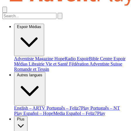
Espoir Médias
Adventiste Magazine
HopeRadio
EspoirBible
Centre Espoir
Médias
Librairie Vie et Santé
Fédération Adventiste Suisse
Romande et Tessin
Autres langues
English – ARTV
Português – Feliz7Play
Português – NT
Play
Español – HopeMedia
Español – Feliz7Play
Plus