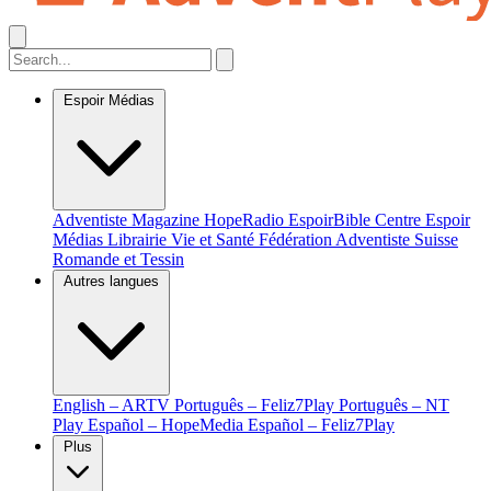
Espoir Médias
Adventiste Magazine
HopeRadio
EspoirBible
Centre Espoir
Médias
Librairie Vie et Santé
Fédération Adventiste Suisse
Romande et Tessin
Autres langues
English – ARTV
Português – Feliz7Play
Português – NT
Play
Español – HopeMedia
Español – Feliz7Play
Plus