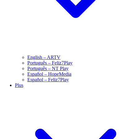
English – ARTV
Português – Feliz7Play
Português – NT Play
Español – HopeMedia
Español – Feliz7Play
Plus