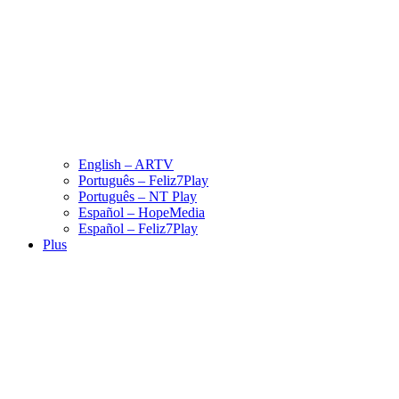
English – ARTV
Português – Feliz7Play
Português – NT Play
Español – HopeMedia
Español – Feliz7Play
Plus