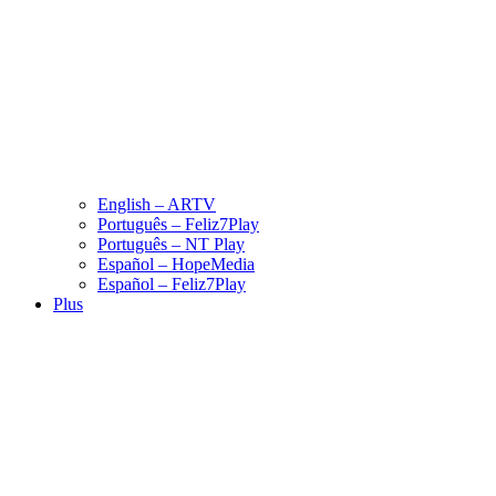
English – ARTV
Português – Feliz7Play
Português – NT Play
Español – HopeMedia
Español – Feliz7Play
Plus