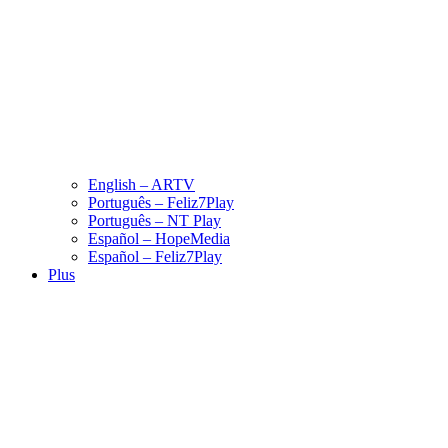
English – ARTV
Português – Feliz7Play
Português – NT Play
Español – HopeMedia
Español – Feliz7Play
Plus