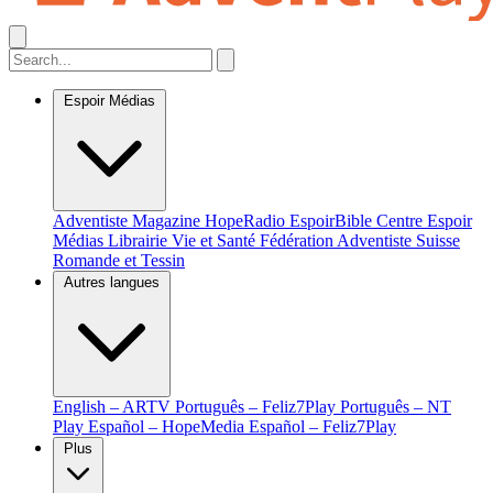
Espoir Médias
Adventiste Magazine
HopeRadio
EspoirBible
Centre Espoir
Médias
Librairie Vie et Santé
Fédération Adventiste Suisse
Romande et Tessin
Autres langues
English – ARTV
Português – Feliz7Play
Português – NT
Play
Español – HopeMedia
Español – Feliz7Play
Plus