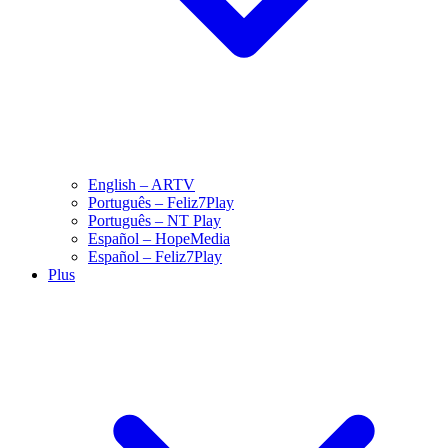
English – ARTV
Português – Feliz7Play
Português – NT Play
Español – HopeMedia
Español – Feliz7Play
Plus