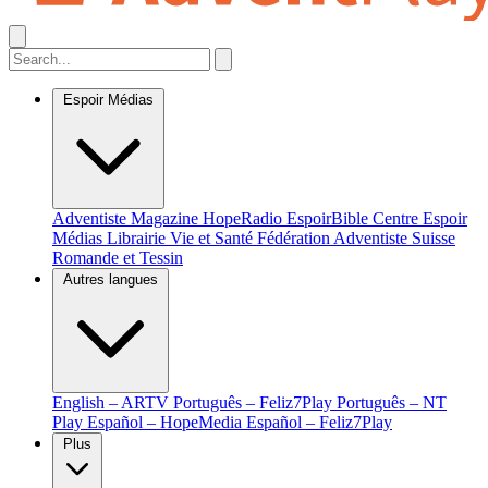
Espoir Médias
Adventiste Magazine
HopeRadio
EspoirBible
Centre Espoir
Médias
Librairie Vie et Santé
Fédération Adventiste Suisse
Romande et Tessin
Autres langues
English – ARTV
Português – Feliz7Play
Português – NT
Play
Español – HopeMedia
Español – Feliz7Play
Plus