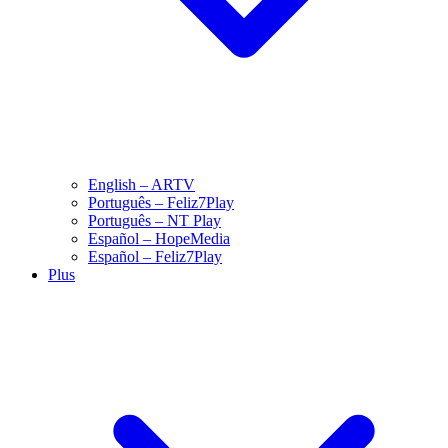
English – ARTV
Português – Feliz7Play
Português – NT Play
Español – HopeMedia
Español – Feliz7Play
Plus