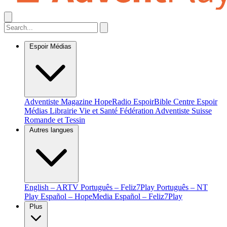
Espoir Médias
Adventiste Magazine
HopeRadio
EspoirBible
Centre Espoir
Médias
Librairie Vie et Santé
Fédération Adventiste Suisse
Romande et Tessin
Autres langues
English – ARTV
Português – Feliz7Play
Português – NT
Play
Español – HopeMedia
Español – Feliz7Play
Plus