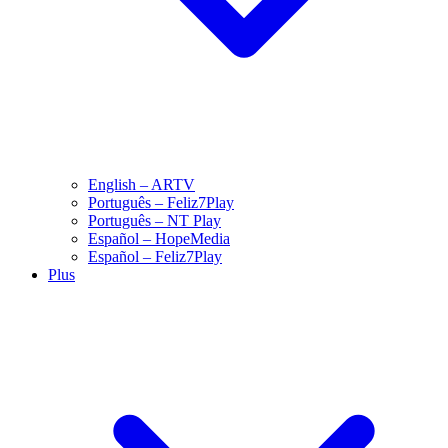
English – ARTV
Português – Feliz7Play
Português – NT Play
Español – HopeMedia
Español – Feliz7Play
Plus