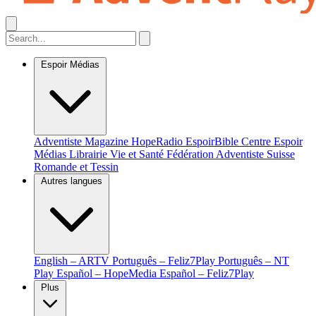
Espoir Médias
Adventiste Magazine
HopeRadio
EspoirBible
Centre Espoir
Médias
Librairie Vie et Santé
Fédération Adventiste Suisse
Romande et Tessin
Autres langues
English – ARTV
Português – Feliz7Play
Português – NT
Play
Español – HopeMedia
Español – Feliz7Play
Plus