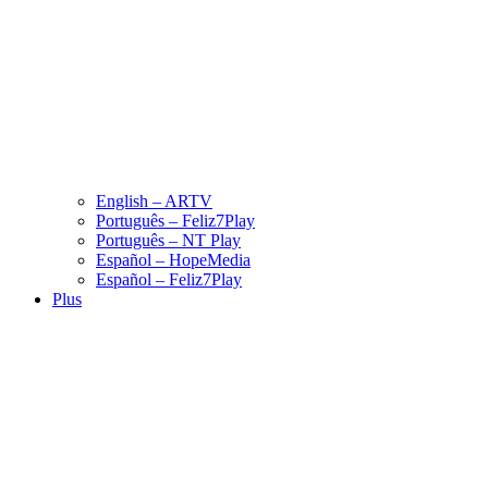
English – ARTV
Português – Feliz7Play
Português – NT Play
Español – HopeMedia
Español – Feliz7Play
Plus