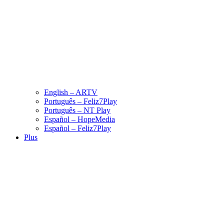
English – ARTV
Português – Feliz7Play
Português – NT Play
Español – HopeMedia
Español – Feliz7Play
Plus