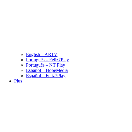
English – ARTV
Português – Feliz7Play
Português – NT Play
Español – HopeMedia
Español – Feliz7Play
Plus