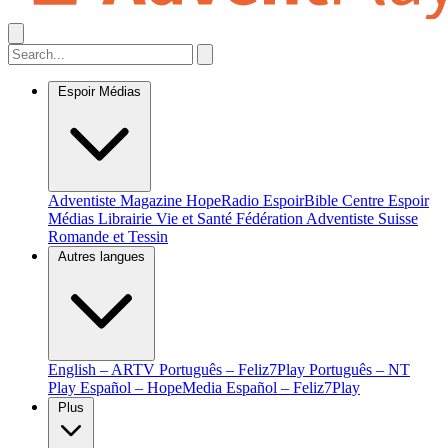
Espoir Médias
Adventiste Magazine
HopeRadio
EspoirBible
Centre Espoir
Médias
Librairie Vie et Santé
Fédération Adventiste Suisse
Romande et Tessin
Autres langues
English – ARTV
Português – Feliz7Play
Português – NT
Play
Español – HopeMedia
Español – Feliz7Play
Plus