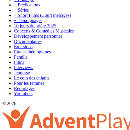
+ Prédications
+ Séries
+ Short Films (Court métrages)
+ Témoignages
10 jours de prière 2025
Concerts & Comédies Musicales
Développement personnel
Documentaires
Émissions
Etudes théologiques
Famille
Films
Interviews
Jeunesse
Le coin des enfants
Pour les femmes
Reportages
Youtubers
© 2026