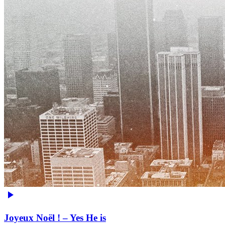
Joyeux Noël ! – Yes He is