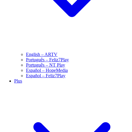
English – ARTV
Português – Feliz7Play
Português – NT Play
Español – HopeMedia
Español – Feliz7Play
Plus