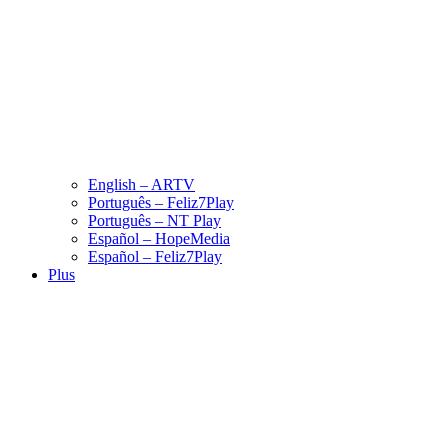
English – ARTV
Português – Feliz7Play
Português – NT Play
Español – HopeMedia
Español – Feliz7Play
Plus