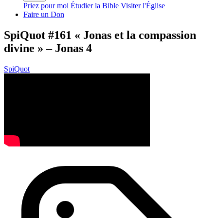
Priez pour moi
Étudier la Bible
Visiter l'Église
Faire un Don
SpiQuot #161 « Jonas et la compassion
divine » – Jonas 4
SpiQuot