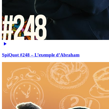
SpiQuot #248 – L’exemple d’Abraham