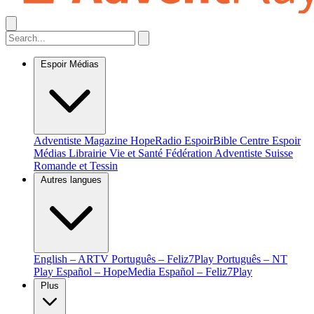
Espoir Médias
Adventiste Magazine
HopeRadio
EspoirBible
Centre Espoir
Médias
Librairie Vie et Santé
Fédération Adventiste Suisse
Romande et Tessin
Autres langues
English – ARTV
Português – Feliz7Play
Português – NT
Play
Español – HopeMedia
Español – Feliz7Play
Plus