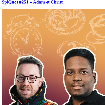
SpiQuot #251 – Adam et Christ