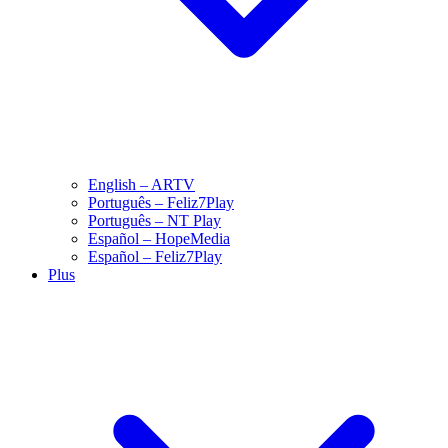
English – ARTV
Português – Feliz7Play
Português – NT Play
Español – HopeMedia
Español – Feliz7Play
Plus