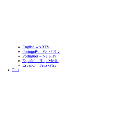
English – ARTV
Português – Feliz7Play
Português – NT Play
Español – HopeMedia
Español – Feliz7Play
Plus