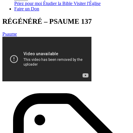
Priez pour moi
Étudier la Bible
Visiter l'Église
Faire un Don
RÉGÉNÉRÉ – PSAUME 137
Psaume