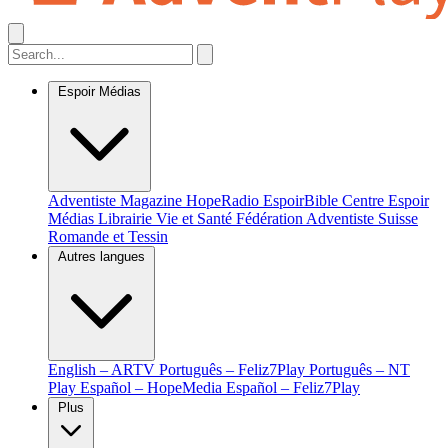
Espoir Médias
Adventiste Magazine
HopeRadio
EspoirBible
Centre Espoir
Médias
Librairie Vie et Santé
Fédération Adventiste Suisse
Romande et Tessin
Autres langues
English – ARTV
Português – Feliz7Play
Português – NT
Play
Español – HopeMedia
Español – Feliz7Play
Plus