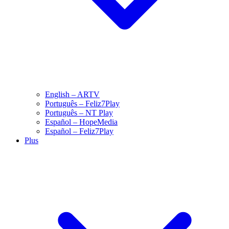
English – ARTV
Português – Feliz7Play
Português – NT Play
Español – HopeMedia
Español – Feliz7Play
Plus