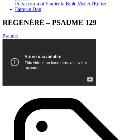
Priez pour moi
Étudier la Bible
Visiter l'Église
Faire un Don
RÉGÉNÉRÉ – PSAUME 129
Psaume