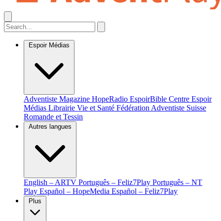
Espoir Médias
Adventiste Magazine
HopeRadio
EspoirBible
Centre Espoir
Médias
Librairie Vie et Santé
Fédération Adventiste Suisse
Romande et Tessin
Autres langues
English – ARTV
Português – Feliz7Play
Português – NT
Play
Español – HopeMedia
Español – Feliz7Play
Plus