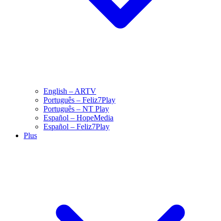
English – ARTV
Português – Feliz7Play
Português – NT Play
Español – HopeMedia
Español – Feliz7Play
Plus