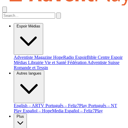
Espoir Médias
Adventiste Magazine
HopeRadio
EspoirBible
Centre Espoir
Médias
Librairie Vie et Santé
Fédération Adventiste Suisse
Romande et Tessin
Autres langues
English – ARTV
Português – Feliz7Play
Português – NT
Play
Español – HopeMedia
Español – Feliz7Play
Plus