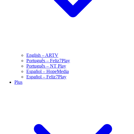
English – ARTV
Português – Feliz7Play
Português – NT Play
Español – HopeMedia
Español – Feliz7Play
Plus