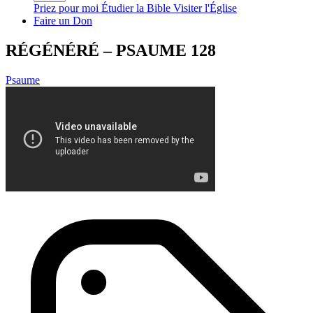
Priez pour moi
Étudier la Bible
Visiter l'Église
Faire un Don
RÉGÉNÉRÉ – PSAUME 128
Psaume