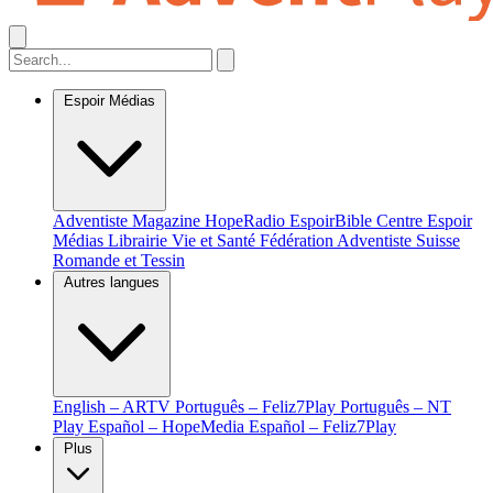
Espoir Médias
Adventiste Magazine
HopeRadio
EspoirBible
Centre Espoir
Médias
Librairie Vie et Santé
Fédération Adventiste Suisse
Romande et Tessin
Autres langues
English – ARTV
Português – Feliz7Play
Português – NT
Play
Español – HopeMedia
Español – Feliz7Play
Plus