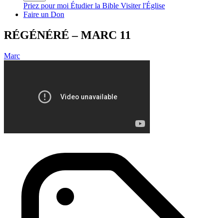
Priez pour moi
Étudier la Bible
Visiter l'Église
Faire un Don
RÉGÉNÉRÉ – MARC 11
Marc