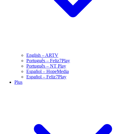
English – ARTV
Português – Feliz7Play
Português – NT Play
Español – HopeMedia
Español – Feliz7Play
Plus