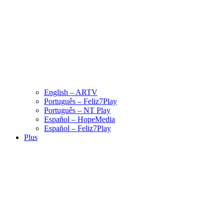
English – ARTV
Português – Feliz7Play
Português – NT Play
Español – HopeMedia
Español – Feliz7Play
Plus