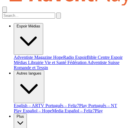
Espoir Médias
Adventiste Magazine
HopeRadio
EspoirBible
Centre Espoir
Médias
Librairie Vie et Santé
Fédération Adventiste Suisse
Romande et Tessin
Autres langues
English – ARTV
Português – Feliz7Play
Português – NT
Play
Español – HopeMedia
Español – Feliz7Play
Plus