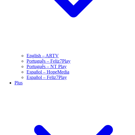
English – ARTV
Português – Feliz7Play
Português – NT Play
Español – HopeMedia
Español – Feliz7Play
Plus