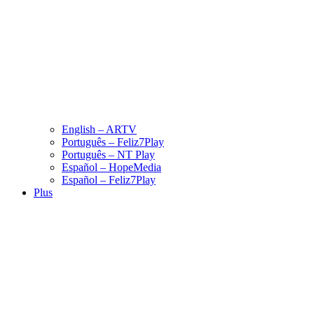
English – ARTV
Português – Feliz7Play
Português – NT Play
Español – HopeMedia
Español – Feliz7Play
Plus