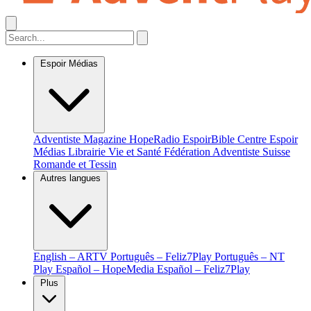
Espoir Médias
Adventiste Magazine
HopeRadio
EspoirBible
Centre Espoir
Médias
Librairie Vie et Santé
Fédération Adventiste Suisse
Romande et Tessin
Autres langues
English – ARTV
Português – Feliz7Play
Português – NT
Play
Español – HopeMedia
Español – Feliz7Play
Plus