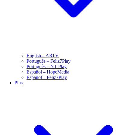
English – ARTV
Português – Feliz7Play
Português – NT Play
Español – HopeMedia
Español – Feliz7Play
Plus