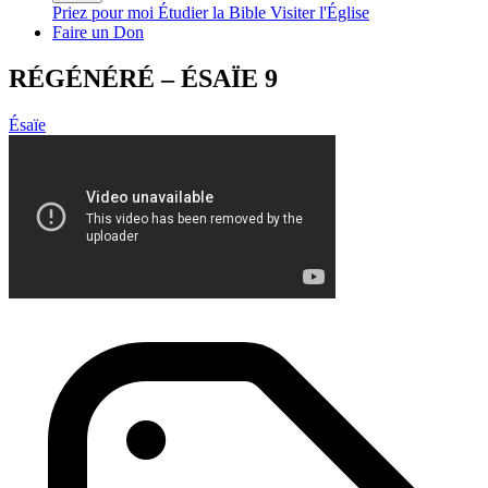
Priez pour moi
Étudier la Bible
Visiter l'Église
Faire un Don
RÉGÉNÉRÉ – ÉSAÏE 9
Ésaïe