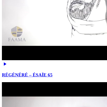
RÉGÉNÉRÉ – ÉSAÏE 65