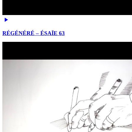
RÉGÉNÉRÉ – ÉSAÏE 63