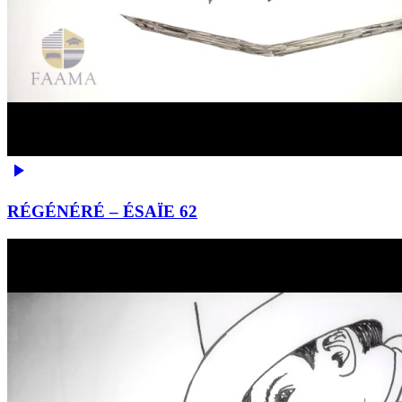
RÉGÉNÉRÉ – ÉSAÏE 62