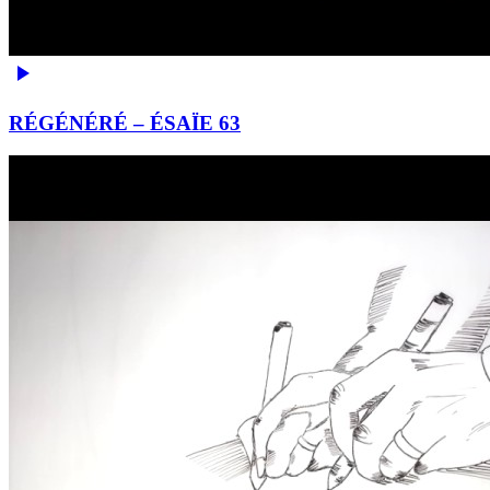
RÉGÉNÉRÉ – ÉSAÏE 63