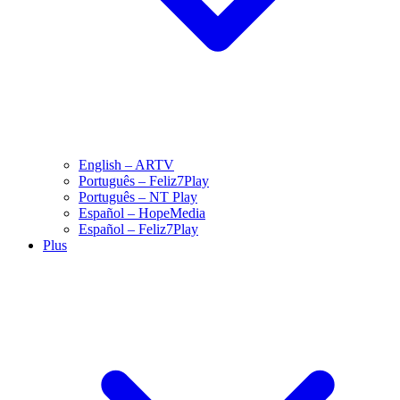
English – ARTV
Português – Feliz7Play
Português – NT Play
Español – HopeMedia
Español – Feliz7Play
Plus