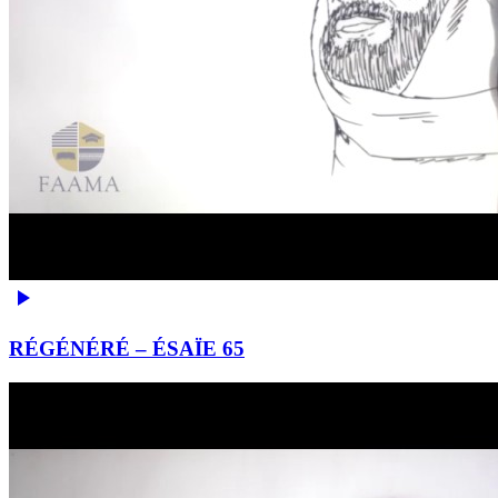
RÉGÉNÉRÉ – ÉSAÏE 65