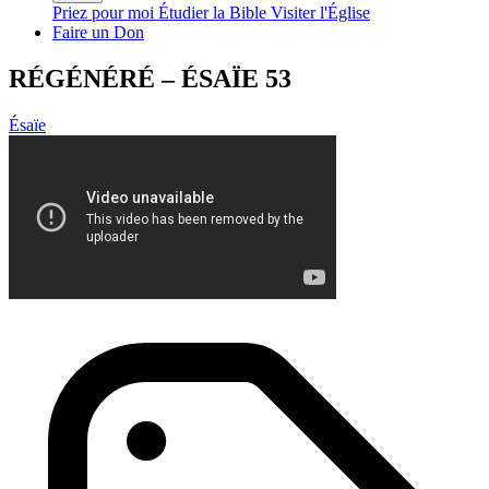
Priez pour moi
Étudier la Bible
Visiter l'Église
Faire un Don
RÉGÉNÉRÉ – ÉSAÏE 53
Ésaïe