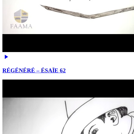
RÉGÉNÉRÉ – ÉSAÏE 62