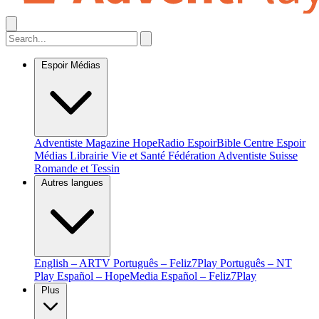
Espoir Médias
Adventiste Magazine
HopeRadio
EspoirBible
Centre Espoir
Médias
Librairie Vie et Santé
Fédération Adventiste Suisse
Romande et Tessin
Autres langues
English – ARTV
Português – Feliz7Play
Português – NT
Play
Español – HopeMedia
Español – Feliz7Play
Plus