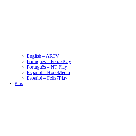
English – ARTV
Português – Feliz7Play
Português – NT Play
Español – HopeMedia
Español – Feliz7Play
Plus