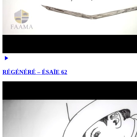
RÉGÉNÉRÉ – ÉSAÏE 62