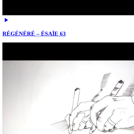
RÉGÉNÉRÉ – ÉSAÏE 63