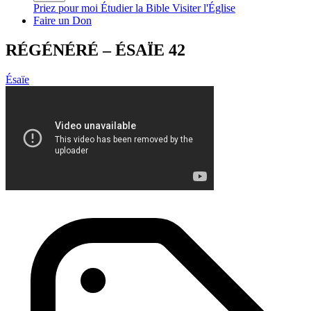
Priez pour moi
Étudier la Bible
Visiter l'Église
Faire un Don
RÉGÉNÉRÉ – ÉSAÏE 42
Ésaïe