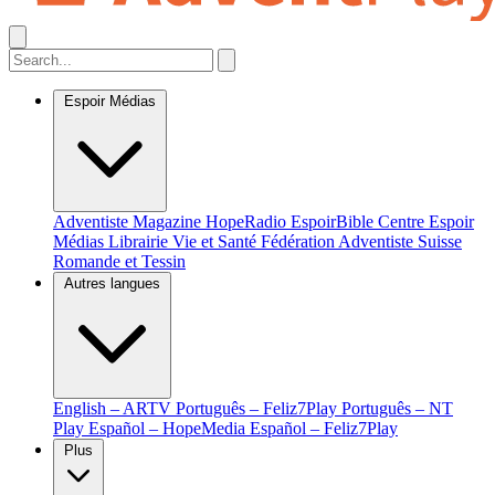
Espoir Médias
Adventiste Magazine
HopeRadio
EspoirBible
Centre Espoir
Médias
Librairie Vie et Santé
Fédération Adventiste Suisse
Romande et Tessin
Autres langues
English – ARTV
Português – Feliz7Play
Português – NT
Play
Español – HopeMedia
Español – Feliz7Play
Plus