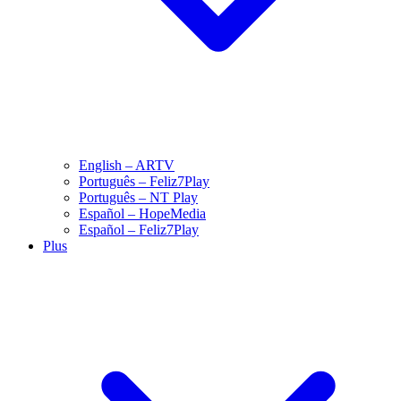
English – ARTV
Português – Feliz7Play
Português – NT Play
Español – HopeMedia
Español – Feliz7Play
Plus