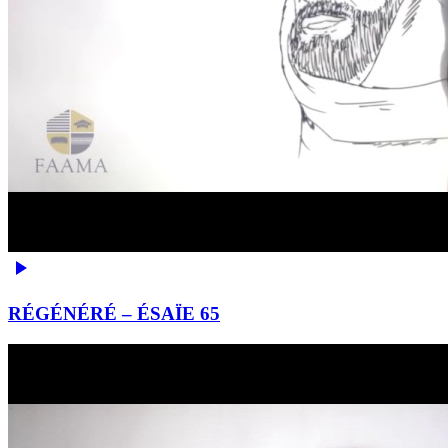
RÉGÉNÉRÉ – ÉSAÏE 65