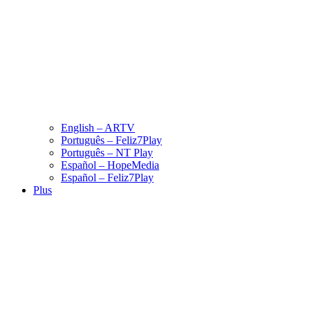
English – ARTV
Português – Feliz7Play
Português – NT Play
Español – HopeMedia
Español – Feliz7Play
Plus