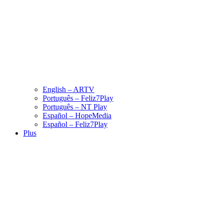
English – ARTV
Português – Feliz7Play
Português – NT Play
Español – HopeMedia
Español – Feliz7Play
Plus