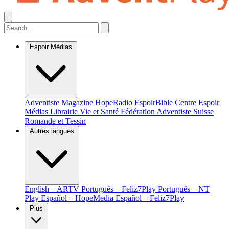
Espoir Médias
Adventiste Magazine
HopeRadio
EspoirBible
Centre Espoir
Médias
Librairie Vie et Santé
Fédération Adventiste Suisse
Romande et Tessin
Autres langues
English – ARTV
Português – Feliz7Play
Português – NT
Play
Español – HopeMedia
Español – Feliz7Play
Plus