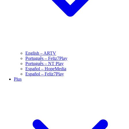
English – ARTV
Português – Feliz7Play
Português – NT Play
Español – HopeMedia
Español – Feliz7Play
Plus