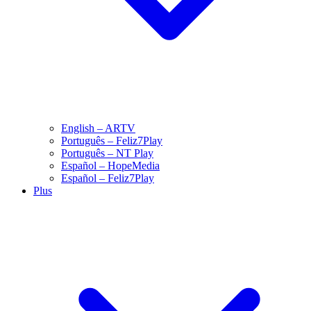
English – ARTV
Português – Feliz7Play
Português – NT Play
Español – HopeMedia
Español – Feliz7Play
Plus