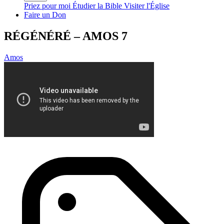
Priez pour moi
Étudier la Bible
Visiter l'Église
Faire un Don
RÉGÉNÉRÉ – AMOS 7
Amos