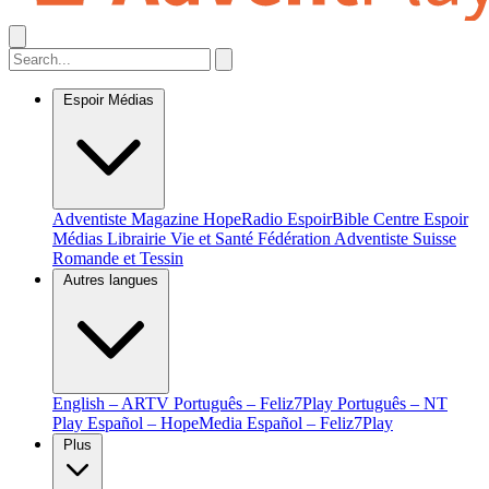
Espoir Médias
Adventiste Magazine
HopeRadio
EspoirBible
Centre Espoir
Médias
Librairie Vie et Santé
Fédération Adventiste Suisse
Romande et Tessin
Autres langues
English – ARTV
Português – Feliz7Play
Português – NT
Play
Español – HopeMedia
Español – Feliz7Play
Plus