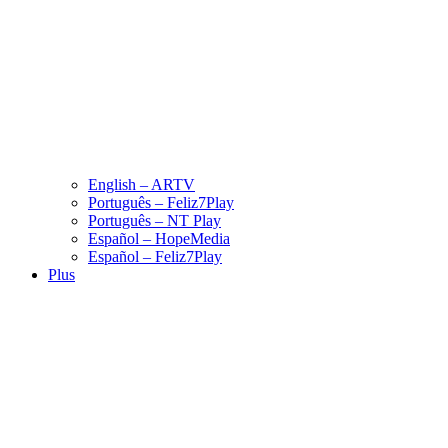
English – ARTV
Português – Feliz7Play
Português – NT Play
Español – HopeMedia
Español – Feliz7Play
Plus