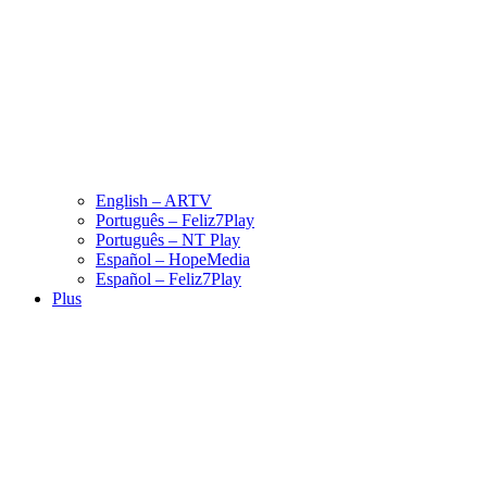
English – ARTV
Português – Feliz7Play
Português – NT Play
Español – HopeMedia
Español – Feliz7Play
Plus