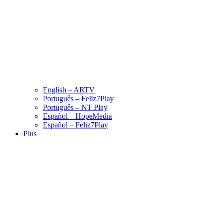
English – ARTV
Português – Feliz7Play
Português – NT Play
Español – HopeMedia
Español – Feliz7Play
Plus