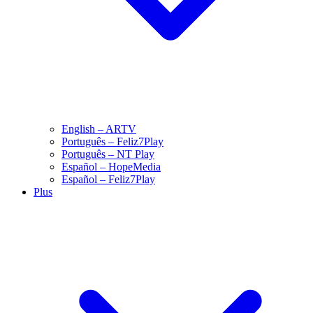
English – ARTV
Português – Feliz7Play
Português – NT Play
Español – HopeMedia
Español – Feliz7Play
Plus