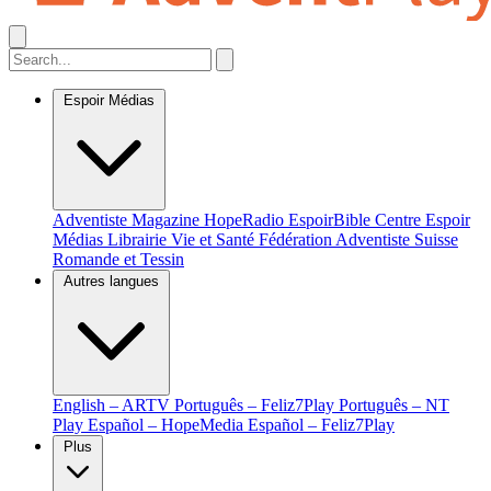
Espoir Médias
Adventiste Magazine
HopeRadio
EspoirBible
Centre Espoir
Médias
Librairie Vie et Santé
Fédération Adventiste Suisse
Romande et Tessin
Autres langues
English – ARTV
Português – Feliz7Play
Português – NT
Play
Español – HopeMedia
Español – Feliz7Play
Plus