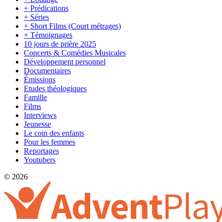
+ Prédications
+ Séries
+ Short Films (Court métrages)
+ Témoignages
10 jours de prière 2025
Concerts & Comédies Musicales
Développement personnel
Documentaires
Émissions
Etudes théologiques
Famille
Films
Interviews
Jeunesse
Le coin des enfants
Pour les femmes
Reportages
Youtubers
© 2026