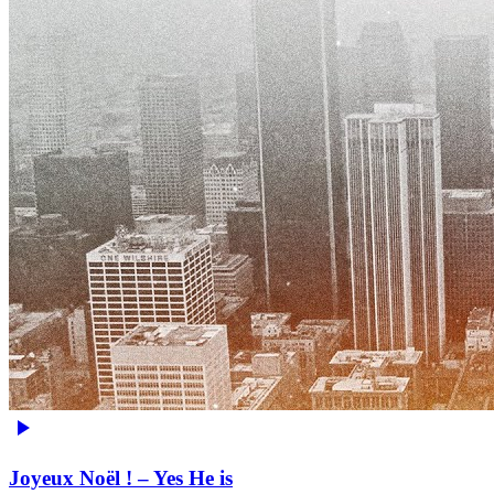
Joyeux Noël ! – Yes He is